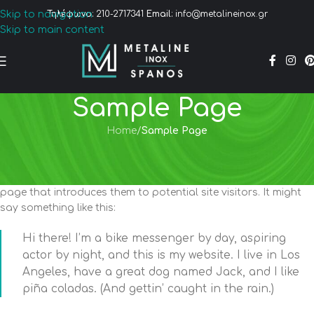
Skip to navigation
Τηλέφωνο:
210-2717341
Email:
info@metalineinox.gr
Skip to main content
Sample Page
Home
/
Sample Page
This is an example page. It’s different from a blog post
because it will stay in one place and will show up in your site
navigation (in most themes). Most people start with an About
page that introduces them to potential site visitors. It might
say something like this:
Hi there! I’m a bike messenger by day, aspiring
actor by night, and this is my website. I live in Los
Angeles, have a great dog named Jack, and I like
piña coladas. (And gettin’ caught in the rain.)