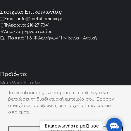
Στοιχεία Επικοινωνίας
Email:
info@metalineinox.gr
Τηλέφωνο:
210-2717341
Διευ/νση Εργοστασίου:
Εμ. Παππά 11 & Φιλελλήνων 11 Ν.Ιωνία - Αττική
Προϊόντα
Μεταλλικά Έπιπλα
To metalineinox.gr χρησιμοποιεί cookies για να
Μεταλλικά Συντριβάνια
βελτιώσει τη διαδικτυακή εμπειρία σου. Εφόσον
Μεταλλικές Σκάλες
συνεχίσεις, συμφωνείς με την χρήση των cookies
από εμάς.
Πόρτες – Γκαραζόπορτες
Κιγκλιδώματα / Κουπαστές
Contact
Επικοινωνήστε μαζί μας
Us