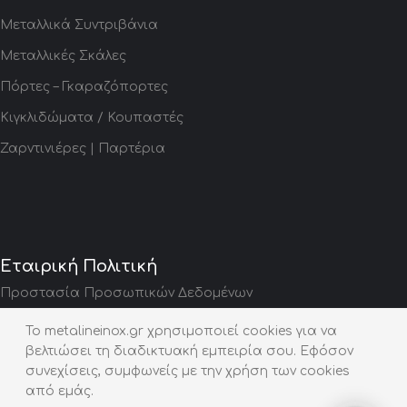
Μεταλλικά Συντριβάνια
Μεταλλικές Σκάλες
Πόρτες – Γκαραζόπορτες
Κιγκλιδώματα / Κουπαστές
Ζαρντινιέρες | Παρτέρια
Εταιρική Πολιτική
Προστασία Προσωπικών Δεδομένων
Social Media
To metalineinox.gr χρησιμοποιεί cookies για να
βελτιώσει τη διαδικτυακή εμπειρία σου. Εφόσον
συνεχίσεις, συμφωνείς με την χρήση των cookies
από εμάς.
Copyright © 2024 metalineinox.gr - All rights reserved. Created