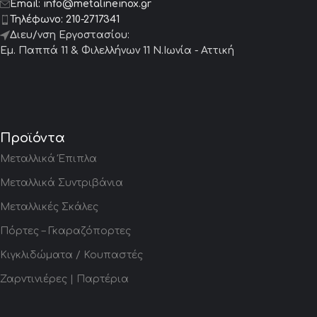
Email:
info@metalineinox.gr
Τηλέφωνο:
210-2717341
Διευ/νση Εργοστασίου:
Εμ. Παππά 11 & Φιλελλήνων 11 Ν.Ιωνία - Αττική
Προϊόντα
Μεταλλικά Έπιπλα
Μεταλλικά Συντριβάνια
Μεταλλικές Σκάλες
Πόρτες – Γκαραζόπορτες
Κιγκλιδώματα / Κουπαστές
Ζαρντινιέρες | Παρτέρια