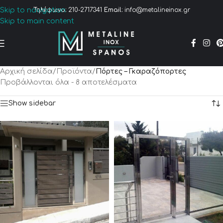
Skip to navigation
Τηλέφωνο:
210-2717341
Email:
info@metalineinox.gr
Skip to main content
Αρχική σελίδα
/
Προϊόντα
/
Πόρτες – Γκαραζόπορτες
Προβάλλονται όλα - 8 αποτελέσματα
Show sidebar