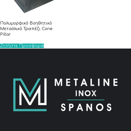
Πολυμορφικό Βοηθητικό
Μεταλλικό Τραπέζι Cone
Pillar
Ζητήστε Προσφορά