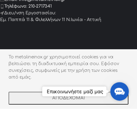
Τηλέφωνο:
210-2717341
Διευ/νση Εργοστασίου:
Εμ. Παππά 11 & Φιλελλήνων 11 Ν.Ιωνία - Αττική
Προϊόντα
To metalineinox.gr χρησιμοποιεί cookies για να
βελτιώσει τη διαδικτυακή εμπειρία σου. Εφόσον
Μεταλλικά Έπιπλα
συνεχίσεις, συμφωνείς με την χρήση των cookies
Μεταλλικά Συντριβάνια
από εμάς.
Μεταλλικές Σκάλες
Contact
Επικοινωνήστε μαζί μας
Us
Πόρτες – Γκαραζόπορτες
ΑΠΟΔΕΧΟΜΑΙ
Shop
Filters
Wishlist
Cart
My account
Κιγκλιδώματα / Κουπαστές
Ζαρντινιέρες | Παρτέρια