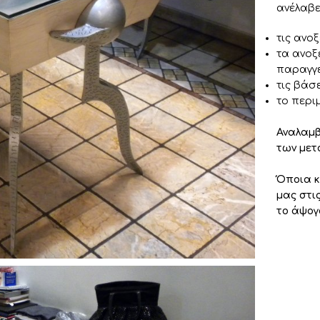
ανέλαβ
τις ανο
τα ανοξ
παραγγ
τις βάσ
το περι
Αναλαμβ
των μετ
Όποια κα
μας στι
το άψογ