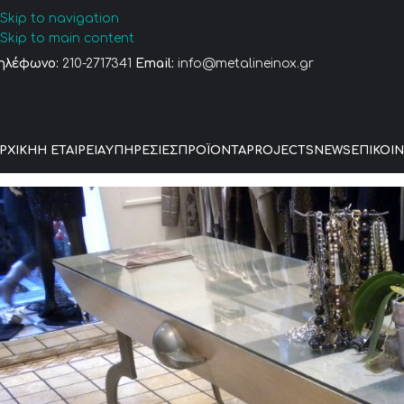
Skip to navigation
Skip to main content
ηλέφωνο:
210-2717341
Email:
info@metalineinox.gr
ΡΧΙΚΉ
Η ΕΤΑΙΡΕΊΑ
ΥΠΗΡΕΣΊΕΣ
ΠΡΟΪΌΝΤΑ
PROJECTS
NEWS
ΕΠΙΚΟΙ