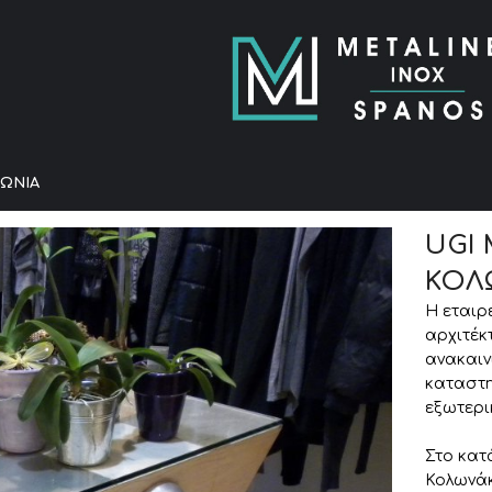
ΝΩΝΊΑ
UGI 
ΚΟΛ
Η εταιρ
αρχιτέκ
ανακαιν
καταστη
εξωτερι
Στο κατ
Κολωνάκ