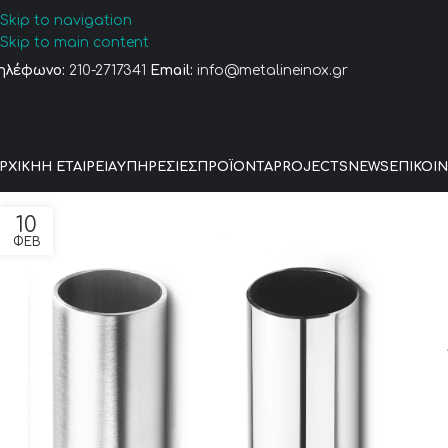
Skip to navigation
Skip to main content
ηλέφωνο:
210-2717341
Email:
info@metalineinox.gr
ΡΧΙΚΉ
Η ΕΤΑΙΡΕΊΑ
ΥΠΗΡΕΣΊΕΣ
ΠΡΟΪΌΝΤΑ
PROJECTS
NEWS
ΕΠΙΚΟΙ
10
ΦΕΒ