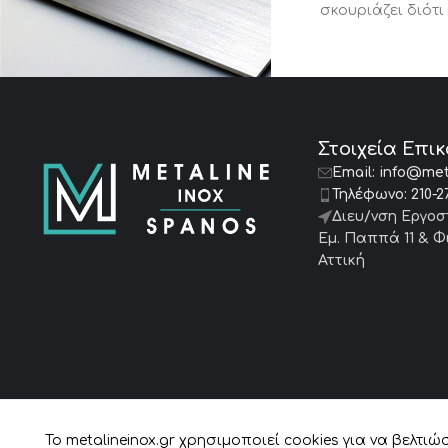
σκουριάζει διότι
Στοιχεία Επι
Email:
info@meta
Τηλέφωνο:
210-2
Διευ/νση Εργοσ
Εμ. Παππά 11 & Φι
Αττική
Copyright © 2024 m
To metalineinox.gr χρησιμοποιεί cookies για να βελτι