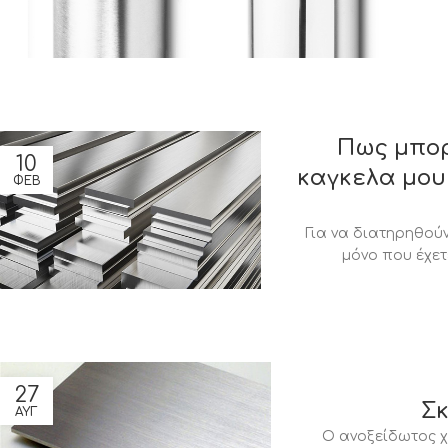
Πως μπορ
10
καγκελα μου
ΦΕΒ
Για να διατηρηθούν
μόνο που έχετ
27
Σκ
ΑΥΓ
Ο ανοξείδωτος χ