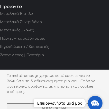
Προϊόντα
Μεταλλικά Έπιπλα
Μεταλλικά Συντριβάνια
Μεταλλικές Σκάλες
Πόρτες – Γκαραζόπορτες
Κιγκλιδώματα / Κουπαστές
Ζαρντινιέρες | Παρτέρια
To metalineinox.gr χρησιμοποιεί cookies για να
βελτιώσει τη διαδικτυακή εμπειρία σου. Εφόσον
Εταιρική Πολιτική
συνεχίσεις, συμφωνείς με την χρήση των cookies
από εμάς.
Προστασία Προσωπικών Δεδομένων
Social Media
Contact
Επικοινωνήστε μαζί μας
Us
ΑΠΟΔΕΧΟΜΑΙ