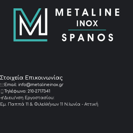
Στοιχεία Επικοινωνίας
Email:
info@metalineinox.gr
Τηλέφωνο:
210-2717341
Διευ/νση Εργοστασίου:
Εμ. Παππά 11 & Φιλελλήνων 11 Ν.Ιωνία - Αττική