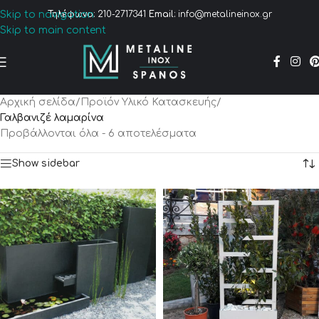
Skip to navigation
Τηλέφωνο:
210-2717341
Email:
info@metalineinox.gr
Skip to main content
Αρχική σελίδα
/
Προϊόν Υλικό Κατασκευής
/
Γαλβανιζέ λαμαρίνα
Προβάλλονται όλα - 6 αποτελέσματα
Show sidebar