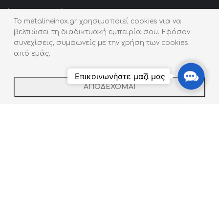
Πόρτες – Γκαραζόπορτες
To metalineinox.gr χρησιμοποιεί cookies για να
Κιγκλιδώματα / Κουπαστές
βελτιώσει τη διαδικτυακή εμπειρία σου. Εφόσον
συνεχίσεις, συμφωνείς με την χρήση των cookies
Ζαρντινιέρες | Παρτέρια
από εμάς.
Contact
Επικοινωνήστε μαζί μας
Us
ΑΠΟΔΕΧΟΜΑΙ
Shop
Filters
Wishlist
Cart
My account
Εταιρική Πολιτική
Προστασία Προσωπικών Δεδομένων
Social Media
Copyright © 2024 metalineinox.gr - All rights reserved. Created
by Vrisko.gr