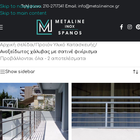
Skip to navigation
Τηλέφωνο:
210-2717341
Email:
info@metalineinox.gr
Skip to main content
Αρχική σελίδα
/
Προϊόν Υλικό Κατασκευής
/
Ανοξείδωτος χάλυβας με σατινέ φινίρισμα
Προβάλλονται όλα - 2 αποτελέσματα
Show sidebar