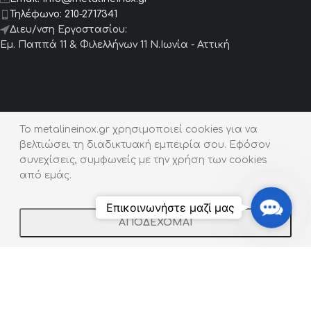
Τηλέφωνο:
210-2717341
Διευ/νση Εργοστασίου:
Εμ. Παππά 11 & Φιλελλήνων 11 Ν.Ιωνία - Αττική
Προϊόντα
To metalineinox.gr χρησιμοποιεί cookies για να
βελτιώσει τη διαδικτυακή εμπειρία σου. Εφόσον
Μεταλλικά Έπιπλα
συνεχίσεις, συμφωνείς με την χρήση των cookies
Μεταλλικά Συντριβάνια
από εμάς.
Μεταλλικές Σκάλες
Contact
Επικοινωνήστε μαζί μας
Us
Πόρτες – Γκαραζόπορτες
ΑΠΟΔΕΧΟΜΑΙ
Shop
Filters
Wishlist
Cart
My account
Κιγκλιδώματα / Κουπαστές
Ζαρντινιέρες | Παρτέρια