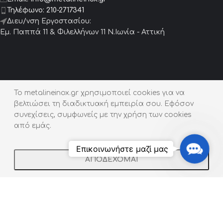
Τηλέφωνο:
210-2717341
Διευ/νση Εργοστασίου:
Εμ. Παππά 11 & Φιλελλήνων 11 Ν.Ιωνία - Αττική
Προϊόντα
To metalineinox.gr χρησιμοποιεί cookies για να
βελτιώσει τη διαδικτυακή εμπειρία σου. Εφόσον
Μεταλλικά Έπιπλα
συνεχίσεις, συμφωνείς με την χρήση των cookies
Μεταλλικά Συντριβάνια
από εμάς.
Μεταλλικές Σκάλες
Contact
Επικοινωνήστε μαζί μας
Us
Πόρτες – Γκαραζόπορτες
ΑΠΟΔΕΧΟΜΑΙ
Shop
Filters
Wishlist
Cart
My account
Κιγκλιδώματα / Κουπαστές
Ζαρντινιέρες | Παρτέρια