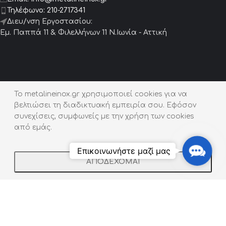
Τηλέφωνο:
210-2717341
Διευ/νση Εργοστασίου:
Εμ. Παππά 11 & Φιλελλήνων 11 Ν.Ιωνία - Αττική
Προϊόντα
To metalineinox.gr χρησιμοποιεί cookies για να
βελτιώσει τη διαδικτυακή εμπειρία σου. Εφόσον
Μεταλλικά Έπιπλα
συνεχίσεις, συμφωνείς με την χρήση των cookies
Μεταλλικά Συντριβάνια
από εμάς.
Μεταλλικές Σκάλες
Contact
Επικοινωνήστε μαζί μας
Us
Πόρτες – Γκαραζόπορτες
ΑΠΟΔΕΧΟΜΑΙ
Shop
Filters
Wishlist
Cart
My account
Κιγκλιδώματα / Κουπαστές
Ζαρντινιέρες | Παρτέρια