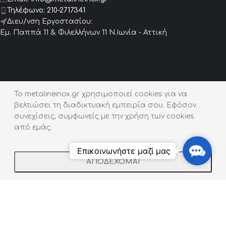
Τηλέφωνο:
210-2717341
Διευ/νση Εργοστασίου:
Εμ. Παππά 11 & Φιλελλήνων 11 Ν.Ιωνία - Αττική
Προϊόντα
To metalineinox.gr χρησιμοποιεί cookies για να
βελτιώσει τη διαδικτυακή εμπειρία σου. Εφόσον
Μεταλλικά Έπιπλα
συνεχίσεις, συμφωνείς με την χρήση των cookies
Μεταλλικά Συντριβάνια
από εμάς.
Μεταλλικές Σκάλες
Contact
Επικοινωνήστε μαζί μας
Us
Πόρτες – Γκαραζόπορτες
ΑΠΟΔΕΧΟΜΑΙ
Shop
Filters
Wishlist
Cart
My account
Κιγκλιδώματα / Κουπαστές
Ζαρντινιέρες | Παρτέρια