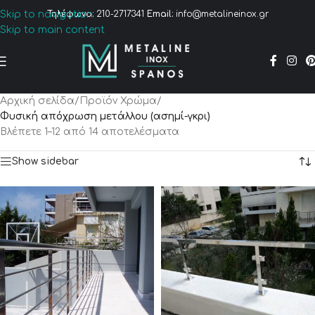
Skip to navigation
Τηλέφωνο:
210-2717341
Email:
info@metalineinox.gr
Skip to main content
Αρχική σελίδα
/
Προϊόν Χρώμα
/
Φυσική απόχρωση μετάλλου (ασημί-γκρι)
Βλέπετε 1–12 από 14 αποτελέσματα
Show sidebar