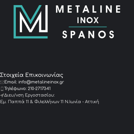
Στοιχεία Επικοινωνίας
Email:
info@metalineinox.gr
Τηλέφωνο:
210-2717341
Διευ/νση Εργοστασίου:
Εμ. Παππά 11 & Φιλελλήνων 11 Ν.Ιωνία - Αττική