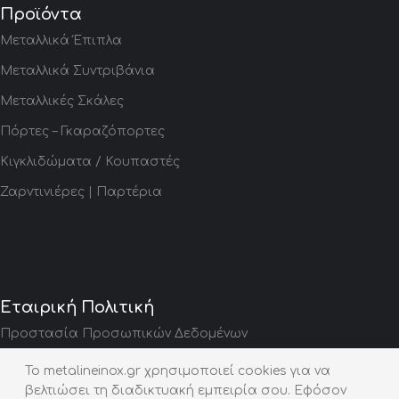
Προϊόντα
Μεταλλικά Έπιπλα
Μεταλλικά Συντριβάνια
Μεταλλικές Σκάλες
Πόρτες – Γκαραζόπορτες
Κιγκλιδώματα / Κουπαστές
Ζαρντινιέρες | Παρτέρια
Εταιρική Πολιτική
Προστασία Προσωπικών Δεδομένων
Social Media
To metalineinox.gr χρησιμοποιεί cookies για να
βελτιώσει τη διαδικτυακή εμπειρία σου. Εφόσον